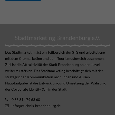
Stadtmarketing Brandenburg e.V.
Das Stadtmarketing ist ein Teilbereich der STG und arbeitet eng
mit dem Citymarketing und dem Tourismusbereich zusammen.
Ziel ist die Attraktivität der Stadt Brandenburg an der Havel
weiter zu stärken. Das Stadtmarketing beschäftigt sich mit der
strategischen Kommunikation nach Innen und Außen.
Hauptaufgabe ist die Entwicklung und Umsetzung der Wahrung
der Corporate Identity (CI) in der Stadt.
0 33 81 - 79 63 60
info@erlebnis-brandenburg.de